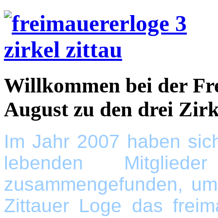
Willkommen bei der Fr
August zu den drei Zir
Im Jahr 2007 haben sic
lebenden Mitglied
zusammengefunden, um 
Zittauer Loge das freim